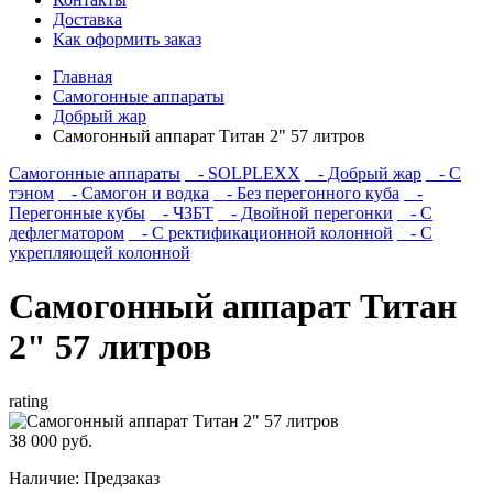
Доставка
Как оформить заказ
Главная
Самогонные аппараты
Добрый жар
Самогонный аппарат Титан 2" 57 литров
Самогонные аппараты
- SOLPLEXX
- Добрый жар
- С
тэном
- Самогон и водка
- Без перегонного куба
-
Перегонные кубы
- ЧЗБТ
- Двойной перегонки
- С
дефлегматором
- С ректификационной колонной
- С
укрепляющей колонной
Самогонный аппарат Титан
2" 57 литров
rating
38 000 руб.
Наличие:
Предзаказ