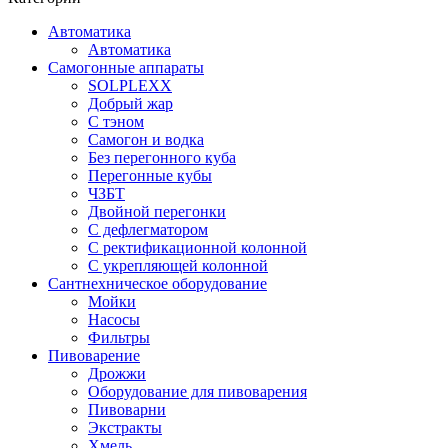
Автоматика
Автоматика
Самогонные аппараты
SOLPLEXX
Добрый жар
С тэном
Самогон и водка
Без перегонного куба
Перегонные кубы
ЧЗБТ
Двойной перегонки
С дефлегматором
С ректификационной колонной
С укрепляющей колонной
Сантнехническое оборудование
Мойки
Насосы
Фильтры
Пивоварение
Дрожжи
Оборудование для пивоварения
Пивоварни
Экстракты
Хмель