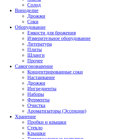
Солод
Виноделие
Дрожжи
Соки
Оборудование
Емкости для брожения
Измерительное оборудование
Литература
Плиты
Шланги
Прочее
Самогоноварение
Концентрированные соки
Настаивание
Дрожжи
Ингредиенты
Наборы
Ферменты
Очистка
Ароматизаторы (Эссенции)
Хранение
Пробки и крышки
Стекло
Крышки
Термоусадочные колпачки