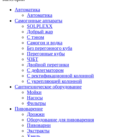
Автоматика
Автоматика
Самогонные аппараты
SOLPLEXX
Добрый жар
С тэном
Самогон и водка
Без перегонного куба
Перегонные кубы
ЧЗБТ
Двойной перегонки
С дефлегматором
С ректификационной колонной
С укрепляющей колонной
Сантнехническое оборудование
Мойки
Насосы
Фильтры
Пивоварение
Дрожжи
Оборудование для пивоварения
Пивоварни
Экстракты
Хмель