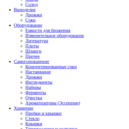
Солод
Виноделие
Дрожжи
Соки
Оборудование
Емкости для брожения
Измерительное оборудование
Литература
Плиты
Шланги
Прочее
Самогоноварение
Концентрированные соки
Настаивание
Дрожжи
Ингредиенты
Наборы
Ферменты
Очистка
Ароматизаторы (Эссенции)
Хранение
Пробки и крышки
Стекло
Крышки
Термоусадочные колпачки