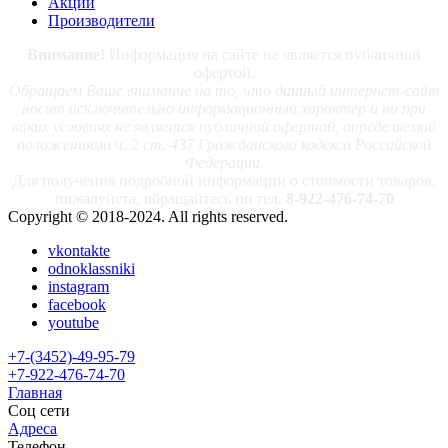
Акции
Производители
Внимание!
Информация на сайте не является публичной
офертой.
Обращаем Ваше внимание на то, что данный интернет-сайт
носит исключительно информационный характер и ни при
каких условиях не является публичной офертой, определяемой
положениями ч. 2 ст. 437 Гражданского кодекса Российской
Федерации.
Для получения подробной информации о стоимости товаров,
пожалуйста, обращайтесь по тел.
8-922-476-74-70
Copyright © 2018-2024. All rights reserved.
vkontakte
odnoklassniki
instagram
facebook
youtube
+7-(3452)-49-95-79
+7-922-476-74-70
Главная
Соц сети
Адреса
Телефон