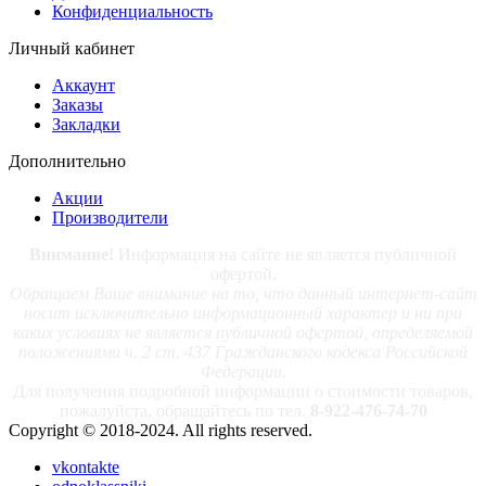
Конфиденциальность
Личный кабинет
Аккаунт
Заказы
Закладки
Дополнительно
Акции
Производители
Внимание!
Информация на сайте не является публичной
офертой.
Обращаем Ваше внимание на то, что данный интернет-сайт
носит исключительно информационный характер и ни при
каких условиях не является публичной офертой, определяемой
положениями ч. 2 ст. 437 Гражданского кодекса Российской
Федерации.
Для получения подробной информации о стоимости товаров,
пожалуйста, обращайтесь по тел.
8-922-476-74-70
Copyright © 2018-2024. All rights reserved.
vkontakte