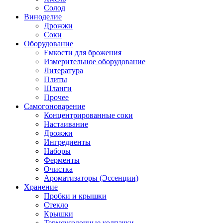
Солод
Виноделие
Дрожжи
Соки
Оборудование
Емкости для брожения
Измерительное оборудование
Литература
Плиты
Шланги
Прочее
Самогоноварение
Концентрированные соки
Настаивание
Дрожжи
Ингредиенты
Наборы
Ферменты
Очистка
Ароматизаторы (Эссенции)
Хранение
Пробки и крышки
Стекло
Крышки
Термоусадочные колпачки