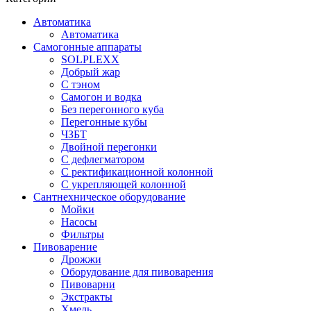
Автоматика
Автоматика
Самогонные аппараты
SOLPLEXX
Добрый жар
С тэном
Самогон и водка
Без перегонного куба
Перегонные кубы
ЧЗБТ
Двойной перегонки
С дефлегматором
С ректификационной колонной
С укрепляющей колонной
Сантнехническое оборудование
Мойки
Насосы
Фильтры
Пивоварение
Дрожжи
Оборудование для пивоварения
Пивоварни
Экстракты
Хмель