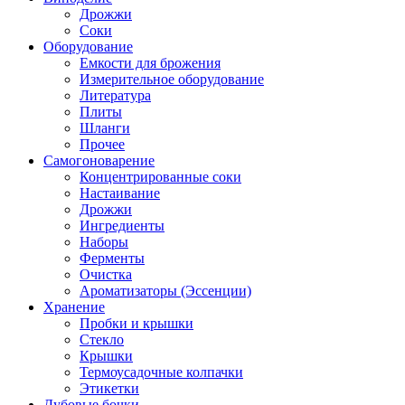
Дрожжи
Соки
Оборудование
Емкости для брожения
Измерительное оборудование
Литература
Плиты
Шланги
Прочее
Самогоноварение
Концентрированные соки
Настаивание
Дрожжи
Ингредиенты
Наборы
Ферменты
Очистка
Ароматизаторы (Эссенции)
Хранение
Пробки и крышки
Стекло
Крышки
Термоусадочные колпачки
Этикетки
Дубовые бочки