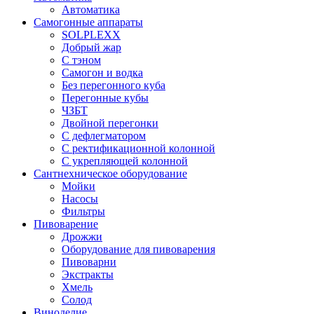
Автоматика
Самогонные аппараты
SOLPLEXX
Добрый жар
С тэном
Самогон и водка
Без перегонного куба
Перегонные кубы
ЧЗБТ
Двойной перегонки
С дефлегматором
С ректификационной колонной
С укрепляющей колонной
Сантнехническое оборудование
Мойки
Насосы
Фильтры
Пивоварение
Дрожжи
Оборудование для пивоварения
Пивоварни
Экстракты
Хмель
Солод
Виноделие