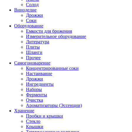
Солод
Виноделие
Дрожжи
Соки
Оборудование
Емкости для брожения
Измерительное оборудование
Литература
Плиты
Шланги
Прочее
Самогоноварение
Концентрированные соки
Настаивание
Дрожжи
Ингредиенты
Наборы
Ферменты
Очистка
Ароматизаторы (Эссенции)
Хранение
Пробки и крышки
Стекло
Крышки
Термоусадочные колпачки