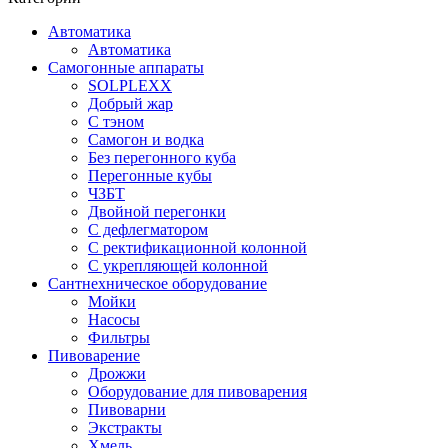
Автоматика
Автоматика
Самогонные аппараты
SOLPLEXX
Добрый жар
С тэном
Самогон и водка
Без перегонного куба
Перегонные кубы
ЧЗБТ
Двойной перегонки
С дефлегматором
С ректификационной колонной
С укрепляющей колонной
Сантнехническое оборудование
Мойки
Насосы
Фильтры
Пивоварение
Дрожжи
Оборудование для пивоварения
Пивоварни
Экстракты
Хмель