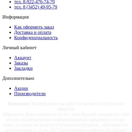
тел. 8-922-476-74-70
тел. 8 (3452) 49-95-79
Информация
Как оформить заказ
Доставка и оплата
Конфиденциальность
Личный кабинет
Аккаунт
Заказы
Закладки
Дополнительно
Акции
Производители
Внимание!
Информация на сайте не является публичной
офертой.
Обращаем Ваше внимание на то, что данный интернет-сайт
носит исключительно информационный характер и ни при
каких условиях не является публичной офертой, определяемой
положениями ч. 2 ст. 437 Гражданского кодекса Российской