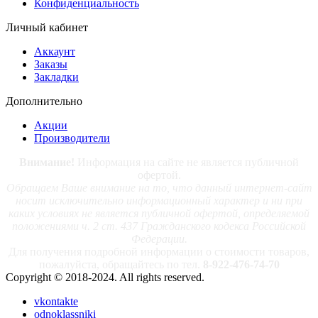
Конфиденциальность
Личный кабинет
Аккаунт
Заказы
Закладки
Дополнительно
Акции
Производители
Внимание!
Информация на сайте не является публичной
офертой.
Обращаем Ваше внимание на то, что данный интернет-сайт
носит исключительно информационный характер и ни при
каких условиях не является публичной офертой, определяемой
положениями ч. 2 ст. 437 Гражданского кодекса Российской
Федерации.
Для получения подробной информации о стоимости товаров,
пожалуйста, обращайтесь по тел.
8-922-476-74-70
Copyright © 2018-2024. All rights reserved.
vkontakte
odnoklassniki