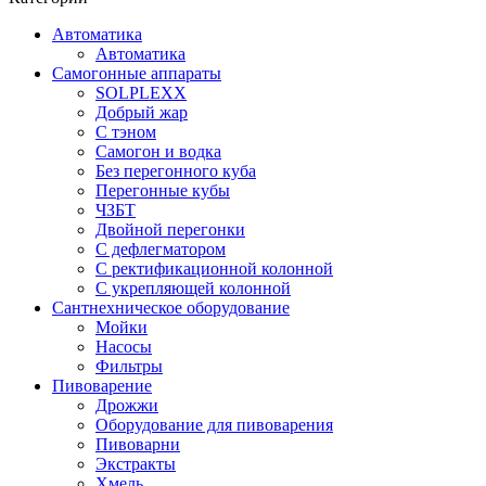
Автоматика
Автоматика
Самогонные аппараты
SOLPLEXX
Добрый жар
С тэном
Самогон и водка
Без перегонного куба
Перегонные кубы
ЧЗБТ
Двойной перегонки
С дефлегматором
С ректификационной колонной
С укрепляющей колонной
Сантнехническое оборудование
Мойки
Насосы
Фильтры
Пивоварение
Дрожжи
Оборудование для пивоварения
Пивоварни
Экстракты
Хмель