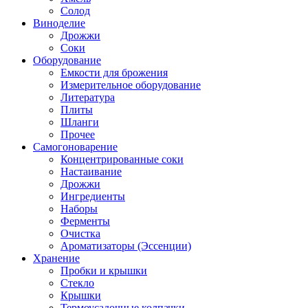
Солод
Виноделие
Дрожжи
Соки
Оборудование
Емкости для брожения
Измерительное оборудование
Литература
Плиты
Шланги
Прочее
Самогоноварение
Концентрированные соки
Настаивание
Дрожжи
Ингредиенты
Наборы
Ферменты
Очистка
Ароматизаторы (Эссенции)
Хранение
Пробки и крышки
Стекло
Крышки
Термоусадочные колпачки