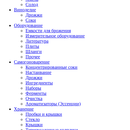
Солод
Виноделие
Дрожжи
Соки
Оборудование
Емкости для брожения
Измерительное оборудование
Литература
Плиты
Шланги
Прочее
Самогоноварение
Концентрированные соки
Настаивание
Дрожжи
Ингредиенты
Наборы
Ферменты
Очистка
Ароматизаторы (Эссенции)
Хранение
Пробки и крышки
Стекло
Крышки
Термоусадочные колпачки