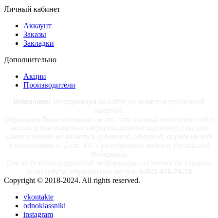
Личный кабинет
Аккаунт
Заказы
Закладки
Дополнительно
Акции
Производители
Внимание!
Информация на сайте не является публичной
офертой.
Обращаем Ваше внимание на то, что данный интернет-сайт
носит исключительно информационный характер и ни при
каких условиях не является публичной офертой, определяемой
положениями ч. 2 ст. 437 Гражданского кодекса Российской
Федерации.
Для получения подробной информации о стоимости товаров,
пожалуйста, обращайтесь по тел.
8-922-476-74-70
Copyright © 2018-2024. All rights reserved.
vkontakte
odnoklassniki
instagram