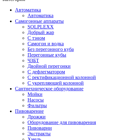
Автоматика
Автоматика
Самогонные аппараты
SOLPLEXX
Добрый жар
С тэном
Самогон и водка
Без перегонного куба
Перегонные кубы
ЧЗБТ
Двойной перегонки
С дефлегматором
С ректификационной колонной
С укрепляющей колонной
Сантнехническое оборудование
Мойки
Насосы
Фильтры
Пивоварение
Дрожжи
Оборудование для пивоварения
Пивоварни
Экстракты
Хмель