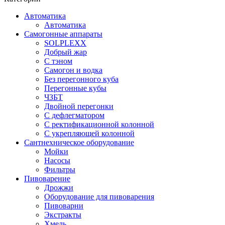
Автоматика
Автоматика
Самогонные аппараты
SOLPLEXX
Добрый жар
С тэном
Самогон и водка
Без перегонного куба
Перегонные кубы
ЧЗБТ
Двойной перегонки
С дефлегматором
С ректификационной колонной
С укрепляющей колонной
Сантнехническое оборудование
Мойки
Насосы
Фильтры
Пивоварение
Дрожжи
Оборудование для пивоварения
Пивоварни
Экстракты
Хмель