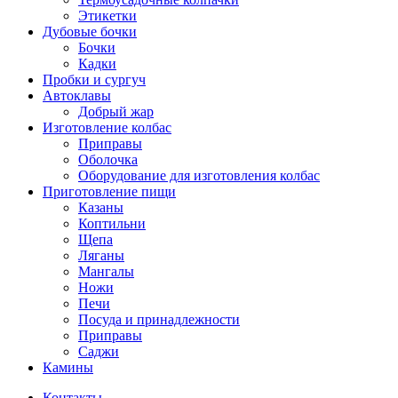
Этикетки
Дубовые бочки
Бочки
Кадки
Пробки и сургуч
Автоклавы
Добрый жар
Изготовление колбас
Приправы
Оболочка
Оборудование для изготовления колбас
Приготовление пищи
Казаны
Коптильни
Щепа
Ляганы
Мангалы
Ножи
Печи
Посуда и принадлежности
Приправы
Саджи
Камины
Контакты