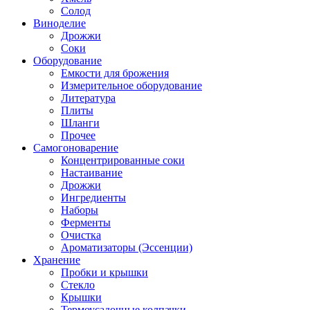
Солод
Виноделие
Дрожжи
Соки
Оборудование
Емкости для брожения
Измерительное оборудование
Литература
Плиты
Шланги
Прочее
Самогоноварение
Концентрированные соки
Настаивание
Дрожжи
Ингредиенты
Наборы
Ферменты
Очистка
Ароматизаторы (Эссенции)
Хранение
Пробки и крышки
Стекло
Крышки
Термоусадочные колпачки