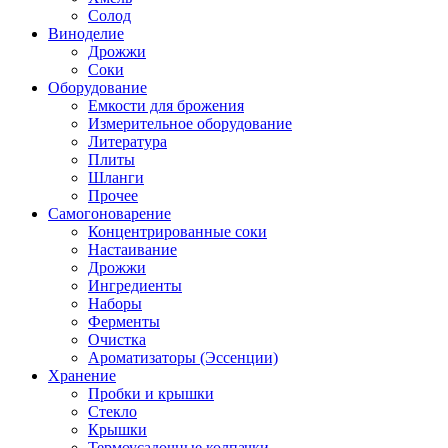
Солод
Виноделие
Дрожжи
Соки
Оборудование
Емкости для брожения
Измерительное оборудование
Литература
Плиты
Шланги
Прочее
Самогоноварение
Концентрированные соки
Настаивание
Дрожжи
Ингредиенты
Наборы
Ферменты
Очистка
Ароматизаторы (Эссенции)
Хранение
Пробки и крышки
Стекло
Крышки
Термоусадочные колпачки