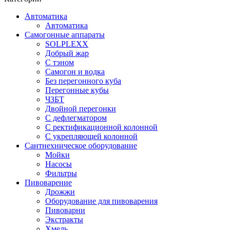
Автоматика
Автоматика
Самогонные аппараты
SOLPLEXX
Добрый жар
С тэном
Самогон и водка
Без перегонного куба
Перегонные кубы
ЧЗБТ
Двойной перегонки
С дефлегматором
С ректификационной колонной
С укрепляющей колонной
Сантнехническое оборудование
Мойки
Насосы
Фильтры
Пивоварение
Дрожжи
Оборудование для пивоварения
Пивоварни
Экстракты
Хмель