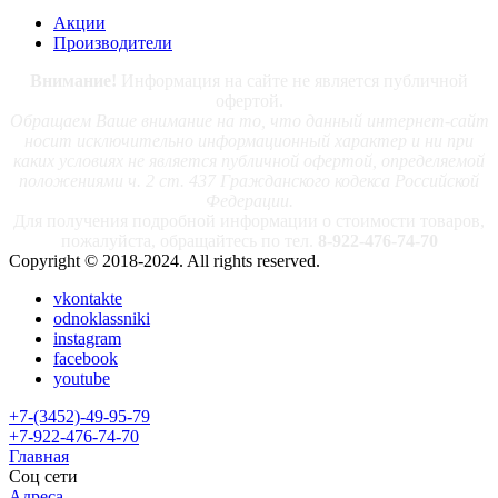
Акции
Производители
Внимание!
Информация на сайте не является публичной
офертой.
Обращаем Ваше внимание на то, что данный интернет-сайт
носит исключительно информационный характер и ни при
каких условиях не является публичной офертой, определяемой
положениями ч. 2 ст. 437 Гражданского кодекса Российской
Федерации.
Для получения подробной информации о стоимости товаров,
пожалуйста, обращайтесь по тел.
8-922-476-74-70
Copyright © 2018-2024. All rights reserved.
vkontakte
odnoklassniki
instagram
facebook
youtube
+7-(3452)-49-95-79
+7-922-476-74-70
Главная
Соц сети
Адреса