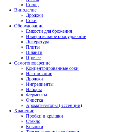
Солод
Виноделие
Дрожжи
Соки
Оборудование
Емкости для брожения
Измерительное оборудование
Литература
Плиты
Шланги
Прочее
Самогоноварение
Концентрированные соки
Настаивание
Дрожжи
Ингредиенты
Наборы
Ферменты
Очистка
Ароматизаторы (Эссенции)
Хранение
Пробки и крышки
Стекло
Крышки
Термоусадочные колпачки