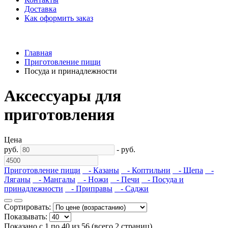
Доставка
Как оформить заказ
Главная
Приготовление пищи
Посуда и принадлежности
Аксессуары для
приготовления
Цена
руб.
-
руб.
Приготовление пищи
- Казаны
- Коптильни
- Щепа
-
Ляганы
- Мангалы
- Ножи
- Печи
- Посуда и
принадлежности
- Приправы
- Саджи
Сортировать:
Показывать:
Показано с 1 по 40 из 56 (всего 2 страниц)