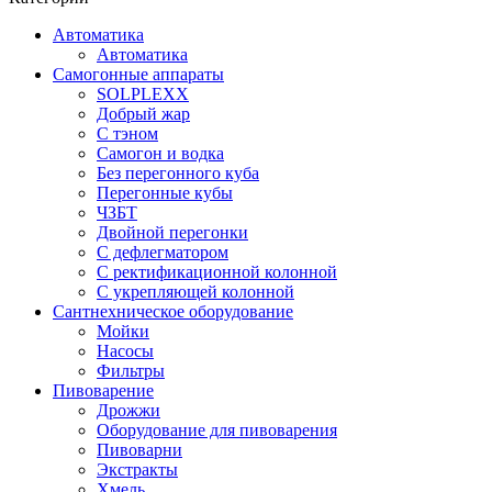
Автоматика
Автоматика
Самогонные аппараты
SOLPLEXX
Добрый жар
С тэном
Самогон и водка
Без перегонного куба
Перегонные кубы
ЧЗБТ
Двойной перегонки
С дефлегматором
С ректификационной колонной
С укрепляющей колонной
Сантнехническое оборудование
Мойки
Насосы
Фильтры
Пивоварение
Дрожжи
Оборудование для пивоварения
Пивоварни
Экстракты
Хмель