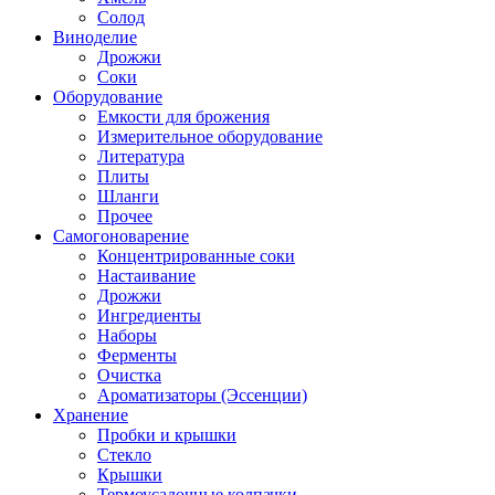
Солод
Виноделие
Дрожжи
Соки
Оборудование
Емкости для брожения
Измерительное оборудование
Литература
Плиты
Шланги
Прочее
Самогоноварение
Концентрированные соки
Настаивание
Дрожжи
Ингредиенты
Наборы
Ферменты
Очистка
Ароматизаторы (Эссенции)
Хранение
Пробки и крышки
Стекло
Крышки
Термоусадочные колпачки