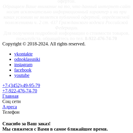
офертой.
Обращаем Ваше внимание на то, что данный интернет-сайт
носит исключительно информационный характер и ни при
каких условиях не является публичной офертой, определяемой
положениями ч. 2 ст. 437 Гражданского кодекса Российской
Федерации.
Для получения подробной информации о стоимости товаров,
пожалуйста, обращайтесь по тел.
8-922-476-74-70
Copyright © 2018-2024. All rights reserved.
vkontakte
odnoklassniki
instagram
facebook
youtube
+7-(3452)-49-95-79
+7-922-476-74-70
Главная
Соц сети
Адреса
Телефон
Спасибо за Ваш заказ!
Мы свяжемся с Вами в самое ближайшее время.