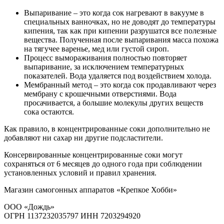
Выпаривание – это когда сок нагревают в вакууме в
специальных ванночках, но не доводят до температуры
кипения, так как при кипении разрушатся все полезные
вещества. Полученная после выпаривания масса похожа
на тягучее варенье, мед или густой сироп.
Процесс вымораживания полностью повторяет
выпаривание, за исключением температурных
показателей. Вода удаляется под воздействием холода.
Mембранный метод – это когда сок продавливают через
мембрану с крошечными отверстиями. Вода
просачивается, а большие молекулы других веществ
сока остаются.
Как правило, в концентрированные соки дополнительно не
добавляют ни сахар ни другие подсластители.
Консервированные концентрированные соки могут
сохраняться от 6 месяцев до одного года при соблюдении
установленных условий и правил хранения.
Магазин самогонных аппаратов «Крепкое Хобби»
ООО «Дождь»
ОГРН 1137232035797 ИНН 7203294920