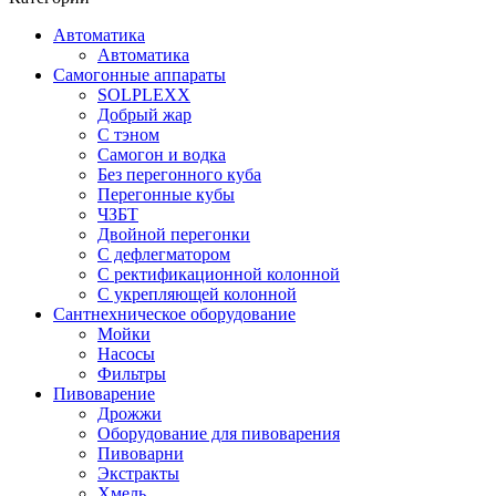
Автоматика
Автоматика
Самогонные аппараты
SOLPLEXX
Добрый жар
С тэном
Самогон и водка
Без перегонного куба
Перегонные кубы
ЧЗБТ
Двойной перегонки
С дефлегматором
С ректификационной колонной
С укрепляющей колонной
Сантнехническое оборудование
Мойки
Насосы
Фильтры
Пивоварение
Дрожжи
Оборудование для пивоварения
Пивоварни
Экстракты
Хмель