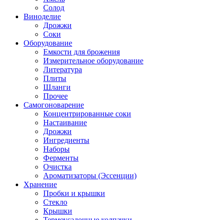
Солод
Виноделие
Дрожжи
Соки
Оборудование
Емкости для брожения
Измерительное оборудование
Литература
Плиты
Шланги
Прочее
Самогоноварение
Концентрированные соки
Настаивание
Дрожжи
Ингредиенты
Наборы
Ферменты
Очистка
Ароматизаторы (Эссенции)
Хранение
Пробки и крышки
Стекло
Крышки
Термоусадочные колпачки