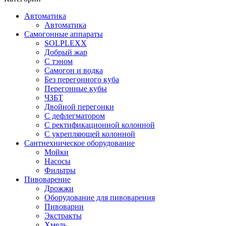
Автоматика
Автоматика
Самогонные аппараты
SOLPLEXX
Добрый жар
С тэном
Самогон и водка
Без перегонного куба
Перегонные кубы
ЧЗБТ
Двойной перегонки
С дефлегматором
С ректификационной колонной
С укрепляющей колонной
Сантнехническое оборудование
Мойки
Насосы
Фильтры
Пивоварение
Дрожжи
Оборудование для пивоварения
Пивоварни
Экстракты
Хмель