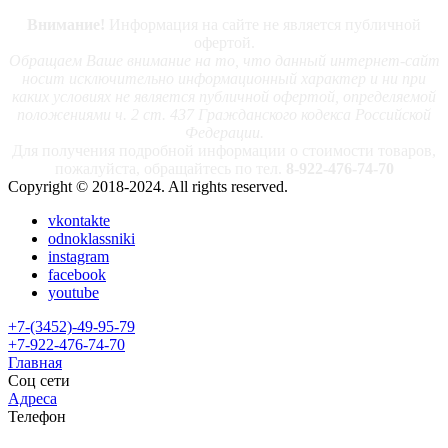
Внимание!
Информация на сайте не является публичной
офертой.
Обращаем Ваше внимание на то, что данный интернет-сайт
носит исключительно информационный характер и ни при
каких условиях не является публичной офертой, определяемой
положениями ч. 2 ст. 437 Гражданского кодекса Российской
Федерации.
Для получения подробной информации о стоимости товаров,
пожалуйста, обращайтесь по тел.
8-922-476-74-70
Copyright © 2018-2024. All rights reserved.
vkontakte
odnoklassniki
instagram
facebook
youtube
+7-(3452)-49-95-79
+7-922-476-74-70
Главная
Соц сети
Адреса
Телефон