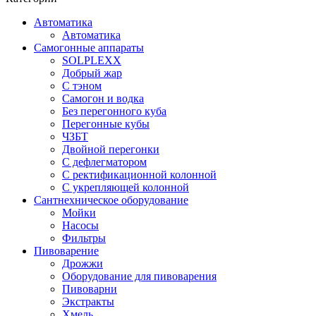
Автоматика
Автоматика
Самогонные аппараты
SOLPLEXX
Добрый жар
С тэном
Самогон и водка
Без перегонного куба
Перегонные кубы
ЧЗБТ
Двойной перегонки
С дефлегматором
С ректификационной колонной
С укрепляющей колонной
Сантнехническое оборудование
Мойки
Насосы
Фильтры
Пивоварение
Дрожжи
Оборудование для пивоварения
Пивоварни
Экстракты
Хмель