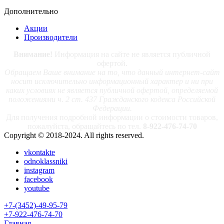
Дополнительно
Акции
Производители
Внимание!
Информация на сайте не является публичной
офертой.
Обращаем Ваше внимание на то, что данный интернет-сайт
носит исключительно информационный характер и ни при
каких условиях не является публичной офертой, определяемой
положениями ч. 2 ст. 437 Гражданского кодекса Российской
Федерации.
Для получения подробной информации о стоимости товаров,
пожалуйста, обращайтесь по тел.
8-922-476-74-70
Copyright © 2018-2024. All rights reserved.
vkontakte
odnoklassniki
instagram
facebook
youtube
+7-(3452)-49-95-79
+7-922-476-74-70
Главная