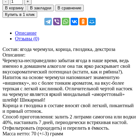
В корзину
В закладки
В сравнение
Купить в 1 клик
Описание
Отзывы (0)
Состав: ягода черемухи, корица, гвоздика, декстроза
Описание:
Черемуха-несправедливо забытая ягода в наше время, ведь
именно в домашнем алкоголе она так ярко раскрывает свой
вкусоароматический потенциал (кстати, как и рябина?).
Напиток на основе черемухи напоминает знаменитую
«вишневку», но с более тонким ароматом, на вкус-более
терпкая с легкой кислинкой. Отличительной чертой настоек
на черемухе является яркий миндальный «амореттовый»
шлейф! Шикарный!
Корица и гвоздика в составе вносят свой легкий, пикантный
и пряный оттенок.
Способ приготовления: залить 2 литрами самогона или водки
40%, настаивать 7 дней, периодически встряхивая настой.
Отфильтровать (процедить) и перелить в ёмкость.
Масса нетто: 70 (+/-3) грамм