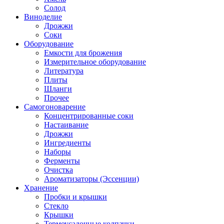
Солод
Виноделие
Дрожжи
Соки
Оборудование
Емкости для брожения
Измерительное оборудование
Литература
Плиты
Шланги
Прочее
Самогоноварение
Концентрированные соки
Настаивание
Дрожжи
Ингредиенты
Наборы
Ферменты
Очистка
Ароматизаторы (Эссенции)
Хранение
Пробки и крышки
Стекло
Крышки
Термоусадочные колпачки