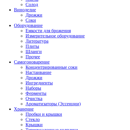
Солод
Виноделие
Дрожжи
Соки
Оборудование
Емкости для брожения
Измерительное оборудование
Литература
Плиты
Шланги
Прочее
Самогоноварение
Концентрированные соки
Настаивание
Дрожжи
Ингредиенты
Наборы
Ферменты
Очистка
Ароматизаторы (Эссенции)
Хранение
Пробки и крышки
Стекло
Крышки
Термоусадочные колпачки