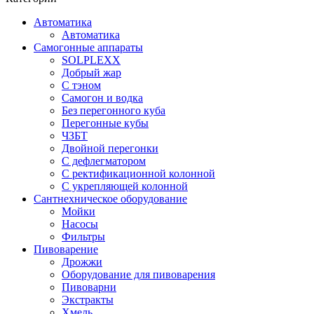
Автоматика
Автоматика
Самогонные аппараты
SOLPLEXX
Добрый жар
С тэном
Самогон и водка
Без перегонного куба
Перегонные кубы
ЧЗБТ
Двойной перегонки
С дефлегматором
С ректификационной колонной
С укрепляющей колонной
Сантнехническое оборудование
Мойки
Насосы
Фильтры
Пивоварение
Дрожжи
Оборудование для пивоварения
Пивоварни
Экстракты
Хмель