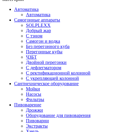
Автоматика
Автоматика
Самогонные аппараты
SOLPLEXX
Добрый жар
С тэном
Самогон и водка
Без перегонного куба
Перегонные кубы
ЧЗБТ
Двойной перегонки
С дефлегматором
С ректификационной колонной
С укрепляющей колонной
Сантнехническое оборудование
Мойки
Насосы
Фильтры
Пивоварение
Дрожжи
Оборудование для пивоварения
Пивоварни
Экстракты
Хмель