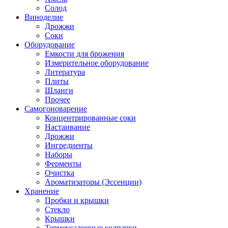
Солод
Виноделие
Дрожжи
Соки
Оборудование
Емкости для брожения
Измерительное оборудование
Литература
Плиты
Шланги
Прочее
Самогоноварение
Концентрированные соки
Настаивание
Дрожжи
Ингредиенты
Наборы
Ферменты
Очистка
Ароматизаторы (Эссенции)
Хранение
Пробки и крышки
Стекло
Крышки
Термоусадочные колпачки