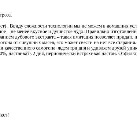
троза.
нет) . Ввиду сложности технологии мы не можем в домашних усл
ное – не менее вкусное и душистое чудо! Правильно изготовленн
нием дубового экстракта – такая имитация позволяет придать н
гона от сивушных масел, это может свести на нет все старания.
ами качественного самогона, ждем три дня и удивляем друзей у
%, настаивать 2 дня, периодически встряхивая настой. Отфильтр
кст!