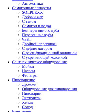
Автоматика
Самогонные аппараты
SOLPLEXX
Добрый жар
С тэном
Самогон и водка
Без перегонного куба
Перегонные кубы
ЧЗБТ
Двойной перегонки
С дефлегматором
С ректификационной колонной
С укрепляющей колонной
Сантнехническое оборудование
Мойки
Насосы
Фильтры
Пивоварение
Дрожжи
Оборудование для пивоварения
Пивоварни
Экстракты
Хмель
Солод
Виноделие