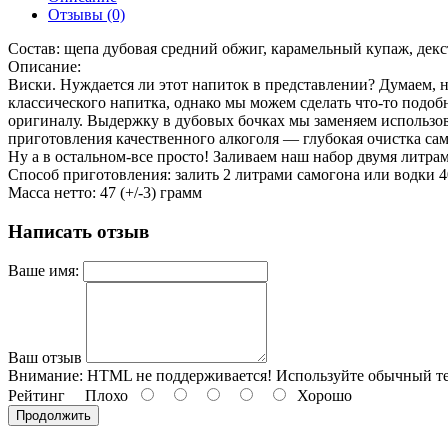
Отзывы (0)
Состав: щепа дубовая средний обжиг, карамельный купаж, декс
Описание:
Виски. Нуждается ли этот напиток в представлении? Думаем, 
классического напитка, однако мы можем сделать что-то подоб
оригиналу. Выдержку в дубовых бочках мы заменяем использова
приготовления качественного алкоголя — глубокая очистка само
Ну а в остальном-все просто! Заливаем наш набор двумя литр
Способ приготовления: залить 2 литрами самогона или водки 40
Масса нетто: 47 (+/-3) грамм
Написать отзыв
Ваше имя:
Ваш отзыв
Внимание:
HTML не поддерживается! Используйте обычный те
Рейтинг
Плохо
Хорошо
Продолжить