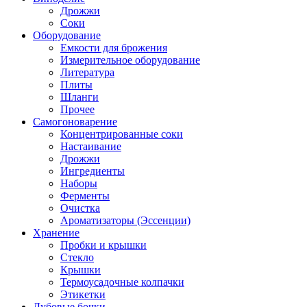
Дрожжи
Соки
Оборудование
Емкости для брожения
Измерительное оборудование
Литература
Плиты
Шланги
Прочее
Самогоноварение
Концентрированные соки
Настаивание
Дрожжи
Ингредиенты
Наборы
Ферменты
Очистка
Ароматизаторы (Эссенции)
Хранение
Пробки и крышки
Стекло
Крышки
Термоусадочные колпачки
Этикетки
Дубовые бочки