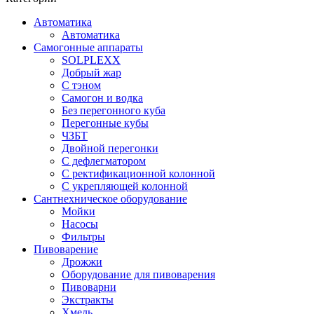
Автоматика
Автоматика
Самогонные аппараты
SOLPLEXX
Добрый жар
С тэном
Самогон и водка
Без перегонного куба
Перегонные кубы
ЧЗБТ
Двойной перегонки
С дефлегматором
С ректификационной колонной
С укрепляющей колонной
Сантнехническое оборудование
Мойки
Насосы
Фильтры
Пивоварение
Дрожжи
Оборудование для пивоварения
Пивоварни
Экстракты
Хмель