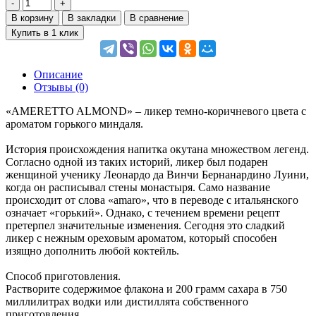
В корзину
В закладки
В сравнение
Купить в 1 клик
Описание
Отзывы (0)
«AMERETTO ALMOND» – ликер темно-коричневого цвета с
ароматом горького миндаля.
История происхождения напитка окутана множеством легенд.
Согласно одной из таких историй, ликер был подарен
женщиной ученику Леонардо да Винчи Бернанардино Луини,
когда он расписывал стены монастыря. Само название
происходит от слова «amaro», что в переводе с итальянского
означает «горький». Однако, с течением времени рецепт
претерпел значительные изменения. Сегодня это сладкий
ликер с нежным ореховым ароматом, который способен
изящно дополнить любой коктейль.
Способ приготовления.
Растворите содержимое флакона и 200 грамм сахара в 750
миллилитрах водки или дистиллята собственного
приготовления.