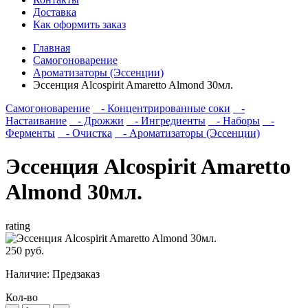
Доставка
Как оформить заказ
Главная
Самогоноварение
Ароматизаторы (Эссенции)
Эссенция Alcospirit Amaretto Almond 30мл.
Самогоноварение
- Концентрированные соки
-
Настаивание
- Дрожжи
- Ингредиенты
- Наборы
-
Ферменты
- Очистка
- Ароматизаторы (Эссенции)
Эссенция Alcospirit Amaretto
Almond 30мл.
rating
250 руб.
Наличие:
Предзаказ
Кол-во