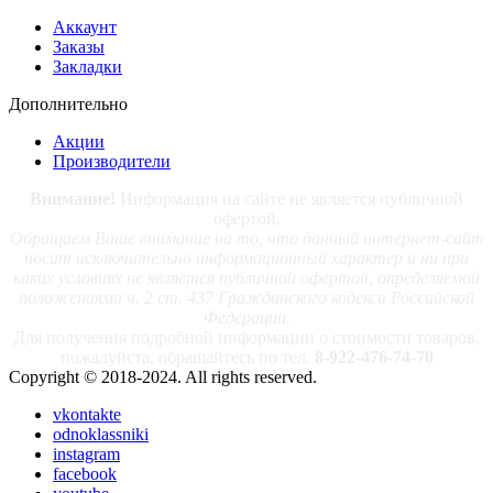
Аккаунт
Заказы
Закладки
Дополнительно
Акции
Производители
Внимание!
Информация на сайте не является публичной
офертой.
Обращаем Ваше внимание на то, что данный интернет-сайт
носит исключительно информационный характер и ни при
каких условиях не является публичной офертой, определяемой
положениями ч. 2 ст. 437 Гражданского кодекса Российской
Федерации.
Для получения подробной информации о стоимости товаров,
пожалуйста, обращайтесь по тел.
8-922-476-74-70
Copyright © 2018-2024. All rights reserved.
vkontakte
odnoklassniki
instagram
facebook