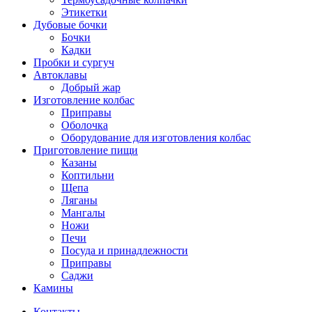
Этикетки
Дубовые бочки
Бочки
Кадки
Пробки и сургуч
Автоклавы
Добрый жар
Изготовление колбас
Приправы
Оболочка
Оборудование для изготовления колбас
Приготовление пищи
Казаны
Коптильни
Щепа
Ляганы
Мангалы
Ножи
Печи
Посуда и принадлежности
Приправы
Саджи
Камины
Контакты