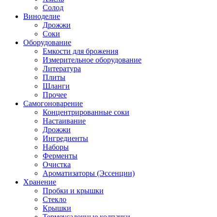
Солод
Виноделие
Дрожжи
Соки
Оборудование
Емкости для брожения
Измерительное оборудование
Литература
Плиты
Шланги
Прочее
Самогоноварение
Концентрированные соки
Настаивание
Дрожжи
Ингредиенты
Наборы
Ферменты
Очистка
Ароматизаторы (Эссенции)
Хранение
Пробки и крышки
Стекло
Крышки
Термоусадочные колпачки