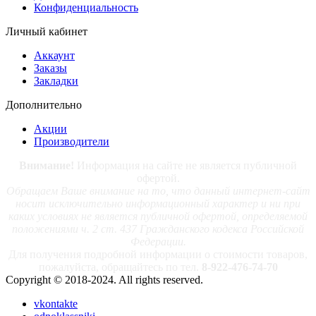
Конфиденциальность
Личный кабинет
Аккаунт
Заказы
Закладки
Дополнительно
Акции
Производители
Внимание!
Информация на сайте не является публичной
офертой.
Обращаем Ваше внимание на то, что данный интернет-сайт
носит исключительно информационный характер и ни при
каких условиях не является публичной офертой, определяемой
положениями ч. 2 ст. 437 Гражданского кодекса Российской
Федерации.
Для получения подробной информации о стоимости товаров,
пожалуйста, обращайтесь по тел.
8-922-476-74-70
Copyright © 2018-2024. All rights reserved.
vkontakte