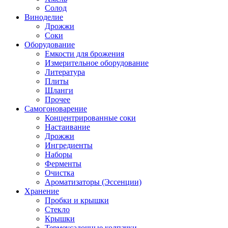
Солод
Виноделие
Дрожжи
Соки
Оборудование
Емкости для брожения
Измерительное оборудование
Литература
Плиты
Шланги
Прочее
Самогоноварение
Концентрированные соки
Настаивание
Дрожжи
Ингредиенты
Наборы
Ферменты
Очистка
Ароматизаторы (Эссенции)
Хранение
Пробки и крышки
Стекло
Крышки
Термоусадочные колпачки