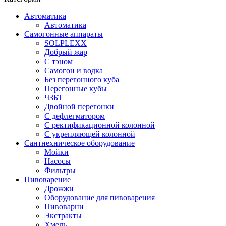
Автоматика
Автоматика
Самогонные аппараты
SOLPLEXX
Добрый жар
С тэном
Самогон и водка
Без перегонного куба
Перегонные кубы
ЧЗБТ
Двойной перегонки
С дефлегматором
С ректификационной колонной
С укрепляющей колонной
Сантнехническое оборудование
Мойки
Насосы
Фильтры
Пивоварение
Дрожжи
Оборудование для пивоварения
Пивоварни
Экстракты
Хмель