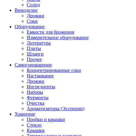
Солод
Виноделие
Дрожжи
Соки
Оборудование
Емкости для брожения
Измерительное оборудование
Литература
Плиты
Шланги
Прочее
Самогоноварение
Концентрированные соки
Настаивание
Дрожжи
Ингредиенты
Наборы
Ферменты
Очистка
Ароматизаторы (Эссенции)
Хранение
Пробки и крышки
Стекло
Крышки
Термоусадочные колпачки