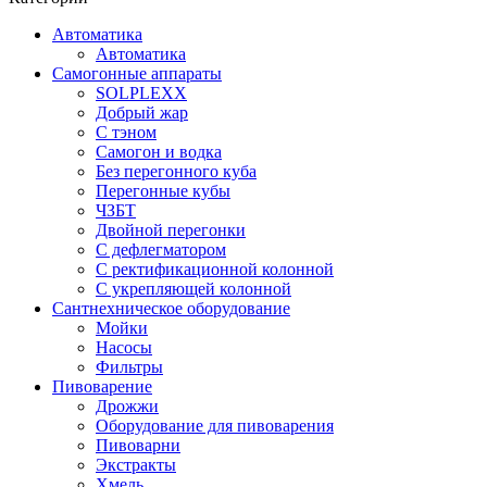
Автоматика
Автоматика
Самогонные аппараты
SOLPLEXX
Добрый жар
С тэном
Самогон и водка
Без перегонного куба
Перегонные кубы
ЧЗБТ
Двойной перегонки
С дефлегматором
С ректификационной колонной
С укрепляющей колонной
Сантнехническое оборудование
Мойки
Насосы
Фильтры
Пивоварение
Дрожжи
Оборудование для пивоварения
Пивоварни
Экстракты
Хмель