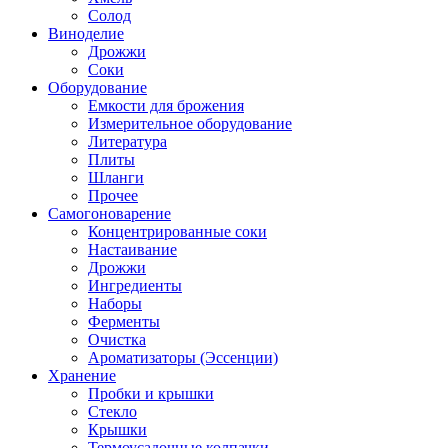
Солод
Виноделие
Дрожжи
Соки
Оборудование
Емкости для брожения
Измерительное оборудование
Литература
Плиты
Шланги
Прочее
Самогоноварение
Концентрированные соки
Настаивание
Дрожжи
Ингредиенты
Наборы
Ферменты
Очистка
Ароматизаторы (Эссенции)
Хранение
Пробки и крышки
Стекло
Крышки
Термоусадочные колпачки