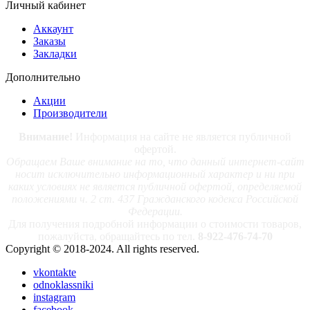
Личный кабинет
Аккаунт
Заказы
Закладки
Дополнительно
Акции
Производители
Внимание!
Информация на сайте не является публичной
офертой.
Обращаем Ваше внимание на то, что данный интернет-сайт
носит исключительно информационный характер и ни при
каких условиях не является публичной офертой, определяемой
положениями ч. 2 ст. 437 Гражданского кодекса Российской
Федерации.
Для получения подробной информации о стоимости товаров,
пожалуйста, обращайтесь по тел.
8-922-476-74-70
Copyright © 2018-2024. All rights reserved.
vkontakte
odnoklassniki
instagram
facebook