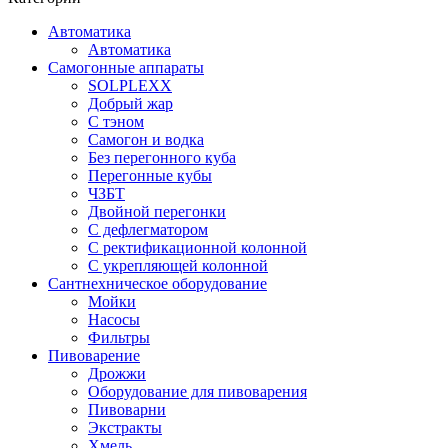
Автоматика
Автоматика
Самогонные аппараты
SOLPLEXX
Добрый жар
С тэном
Самогон и водка
Без перегонного куба
Перегонные кубы
ЧЗБТ
Двойной перегонки
С дефлегматором
С ректификационной колонной
С укрепляющей колонной
Сантнехническое оборудование
Мойки
Насосы
Фильтры
Пивоварение
Дрожжи
Оборудование для пивоварения
Пивоварни
Экстракты
Хмель