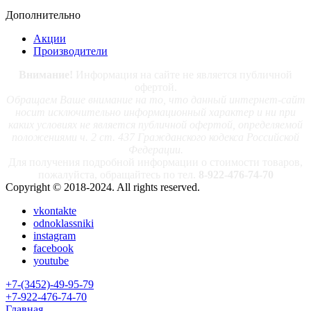
Дополнительно
Акции
Производители
Внимание!
Информация на сайте не является публичной
офертой.
Обращаем Ваше внимание на то, что данный интернет-сайт
носит исключительно информационный характер и ни при
каких условиях не является публичной офертой, определяемой
положениями ч. 2 ст. 437 Гражданского кодекса Российской
Федерации.
Для получения подробной информации о стоимости товаров,
пожалуйста, обращайтесь по тел.
8-922-476-74-70
Copyright © 2018-2024. All rights reserved.
vkontakte
odnoklassniki
instagram
facebook
youtube
+7-(3452)-49-95-79
+7-922-476-74-70
Главная