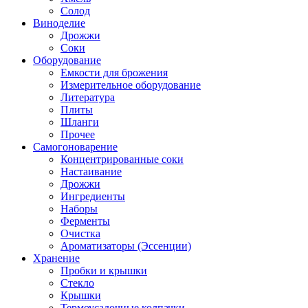
Солод
Виноделие
Дрожжи
Соки
Оборудование
Емкости для брожения
Измерительное оборудование
Литература
Плиты
Шланги
Прочее
Самогоноварение
Концентрированные соки
Настаивание
Дрожжи
Ингредиенты
Наборы
Ферменты
Очистка
Ароматизаторы (Эссенции)
Хранение
Пробки и крышки
Стекло
Крышки
Термоусадочные колпачки