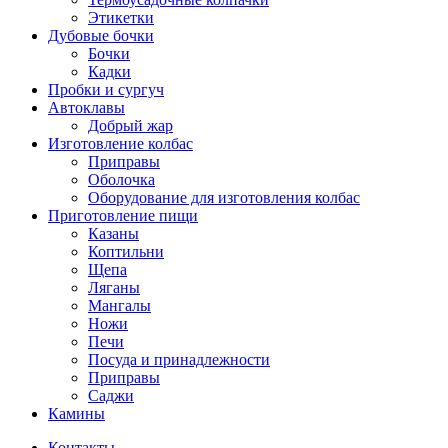
Этикетки
Дубовые бочки
Бочки
Кадки
Пробки и сургуч
Автоклавы
Добрый жар
Изготовление колбас
Приправы
Оболочка
Оборудование для изготовления колбас
Приготовление пищи
Казаны
Коптильни
Щепа
Ляганы
Мангалы
Ножи
Печи
Посуда и принадлежности
Приправы
Саджи
Камины
Контакты