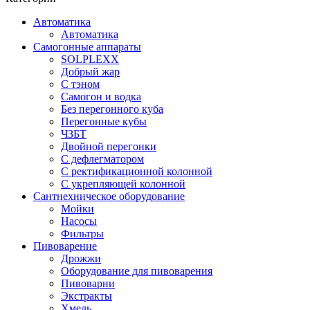
Автоматика
Автоматика
Самогонные аппараты
SOLPLEXX
Добрый жар
С тэном
Самогон и водка
Без перегонного куба
Перегонные кубы
ЧЗБТ
Двойной перегонки
С дефлегматором
С ректификационной колонной
С укрепляющей колонной
Сантнехническое оборудование
Мойки
Насосы
Фильтры
Пивоварение
Дрожжи
Оборудование для пивоварения
Пивоварни
Экстракты
Хмель