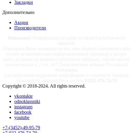
Закладки
Дополнительно
Акции
Производители
Внимание!
Информация на сайте не является публичной
офертой.
Обращаем Ваше внимание на то, что данный интернет-сайт
носит исключительно информационный характер и ни при
каких условиях не является публичной офертой, определяемой
положениями ч. 2 ст. 437 Гражданского кодекса Российской
Федерации.
Для получения подробной информации о стоимости товаров,
пожалуйста, обращайтесь по тел.
8-922-476-74-70
Copyright © 2018-2024. All rights reserved.
vkontakte
odnoklassniki
instagram
facebook
youtube
+7-(3452)-49-95-79
+7-922-476-74-70