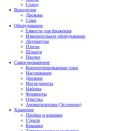
Солод
Виноделие
Дрожжи
Соки
Оборудование
Емкости для брожения
Измерительное оборудование
Литература
Плиты
Шланги
Прочее
Самогоноварение
Концентрированные соки
Настаивание
Дрожжи
Ингредиенты
Наборы
Ферменты
Очистка
Ароматизаторы (Эссенции)
Хранение
Пробки и крышки
Стекло
Крышки
Термоусадочные колпачки