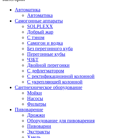
Автоматика
Автоматика
Самогонные аппараты
SOLPLEXX
Добрый жар
С тэном
Самогон и водка
Без перегонного куба
Перегонные кубы
ЧЗБТ
Двойной перегонки
С дефлегматором
С ректификационной колонной
С укрепляющей колонной
Сантнехническое оборудование
Мойки
Насосы
Фильтры
Пивоварение
Дрожжи
Оборудование для пивоварения
Пивоварни
Экстракты
Хмель