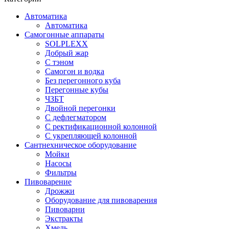
Автоматика
Автоматика
Самогонные аппараты
SOLPLEXX
Добрый жар
С тэном
Самогон и водка
Без перегонного куба
Перегонные кубы
ЧЗБТ
Двойной перегонки
С дефлегматором
С ректификационной колонной
С укрепляющей колонной
Сантнехническое оборудование
Мойки
Насосы
Фильтры
Пивоварение
Дрожжи
Оборудование для пивоварения
Пивоварни
Экстракты
Хмель