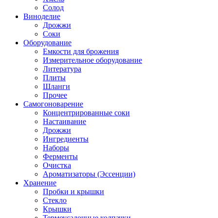
Солод
Виноделие
Дрожжи
Соки
Оборудование
Емкости для брожения
Измерительное оборудование
Литература
Плиты
Шланги
Прочее
Самогоноварение
Концентрированные соки
Настаивание
Дрожжи
Ингредиенты
Наборы
Ферменты
Очистка
Ароматизаторы (Эссенции)
Хранение
Пробки и крышки
Стекло
Крышки
Термоусадочные колпачки