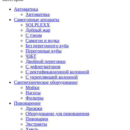
Автоматика
Автоматика
Самогонные аппараты
SOLPLEXX
Добрый жар
С тэном
Самогон и водка
Без перегонного куба
Перегонные кубы
ЧЗБТ
Двойной перегонки
С дефлегматором
С ректификационной колонной
С укрепляющей колонной
Сантнехническое оборудование
Мойки
Насосы
Фильтры
Пивоварение
Дрожжи
Оборудование для пивоварения
Пивоварни
Экстракты
Хмель