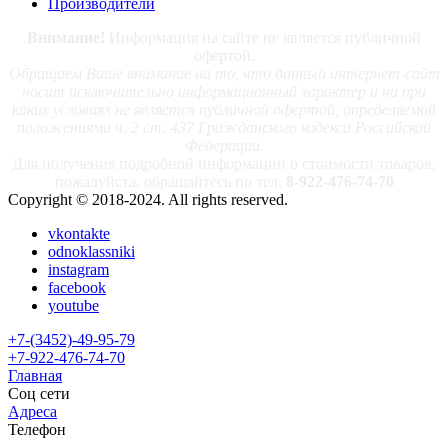
Производители
Внимание!
Информация на сайте не является публичной
офертой.
Обращаем Ваше внимание на то, что данный интернет-сайт
носит исключительно информационный характер и ни при
каких условиях не является публичной офертой, определяемой
положениями ч. 2 ст. 437 Гражданского кодекса Российской
Федерации.
Для получения подробной информации о стоимости товаров,
пожалуйста, обращайтесь по тел.
8-922-476-74-70
Copyright © 2018-2024. All rights reserved.
vkontakte
odnoklassniki
instagram
facebook
youtube
+7-(3452)-49-95-79
+7-922-476-74-70
Главная
Соц сети
Адреса
Телефон