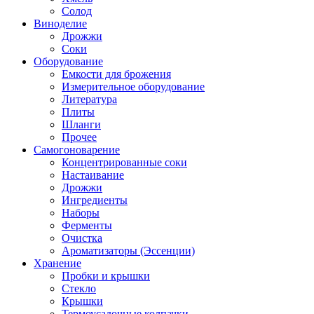
Солод
Виноделие
Дрожжи
Соки
Оборудование
Емкости для брожения
Измерительное оборудование
Литература
Плиты
Шланги
Прочее
Самогоноварение
Концентрированные соки
Настаивание
Дрожжи
Ингредиенты
Наборы
Ферменты
Очистка
Ароматизаторы (Эссенции)
Хранение
Пробки и крышки
Стекло
Крышки
Термоусадочные колпачки