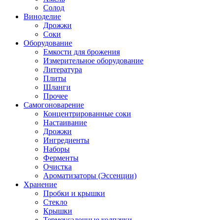
Солод
Виноделие
Дрожжи
Соки
Оборудование
Емкости для брожения
Измерительное оборудование
Литература
Плиты
Шланги
Прочее
Самогоноварение
Концентрированные соки
Настаивание
Дрожжи
Ингредиенты
Наборы
Ферменты
Очистка
Ароматизаторы (Эссенции)
Хранение
Пробки и крышки
Стекло
Крышки
Термоусадочные колпачки