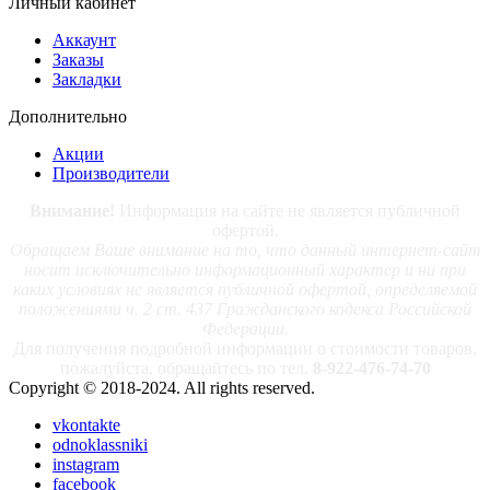
Личный кабинет
Аккаунт
Заказы
Закладки
Дополнительно
Акции
Производители
Внимание!
Информация на сайте не является публичной
офертой.
Обращаем Ваше внимание на то, что данный интернет-сайт
носит исключительно информационный характер и ни при
каких условиях не является публичной офертой, определяемой
положениями ч. 2 ст. 437 Гражданского кодекса Российской
Федерации.
Для получения подробной информации о стоимости товаров,
пожалуйста, обращайтесь по тел.
8-922-476-74-70
Copyright © 2018-2024. All rights reserved.
vkontakte
odnoklassniki
instagram
facebook