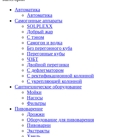
Автоматика
Автоматика
Самогонные аппараты
SOLPLEXX
Добрый жар
С тэном
Самогон и водка
Без перегонного куба
Перегонные кубы
ЧЗБТ
Двойной перегонки
С дефлегматором
С ректификационной колонной
С укрепляющей колонной
Сантнехническое оборудование
Мойки
Насосы
Фильтры
Пивоварение
Дрожжи
Оборудование для пивоварения
Пивоварни
Экстракты
Хмель