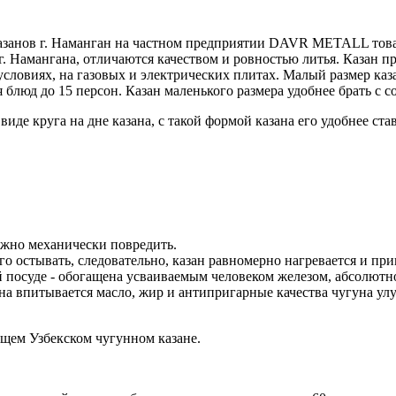
казанов г. Наманган на частном предприятии DAVR METALL тов
. Намангана, отличаются качеством и ровностью литья. Казан п
словиях, на газовых и электрических плитах. Малый размер каза
блюд до 15 персон. Казан маленького размера удобнее брать с с
де круга на дне казана, с такой формой казана его удобнее ста
ожно механически повредить.
лго остывать, следовательно, казан равномерно нагревается и п
 посуде - обогащена усваиваемым человеком железом, абсолютно
а впитывается масло, жир и антипригарные качества чугуна улу
щем Узбекском чугунном казане.