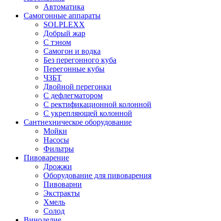
Автоматика
Самогонные аппараты
SOLPLEXX
Добрый жар
С тэном
Самогон и водка
Без перегонного куба
Перегонные кубы
ЧЗБТ
Двойной перегонки
С дефлегматором
С ректификационной колонной
С укрепляющей колонной
Сантнехническое оборудование
Мойки
Насосы
Фильтры
Пивоварение
Дрожжи
Оборудование для пивоварения
Пивоварни
Экстракты
Хмель
Солод
Виноделие