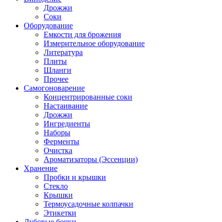
Дрожжи
Соки
Оборудование
Емкости для брожения
Измерительное оборудование
Литература
Плиты
Шланги
Прочее
Самогоноварение
Концентрированные соки
Настаивание
Дрожжи
Ингредиенты
Наборы
Ферменты
Очистка
Ароматизаторы (Эссенции)
Хранение
Пробки и крышки
Стекло
Крышки
Термоусадочные колпачки
Этикетки
Дубовые бочки