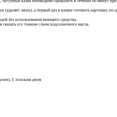
 чугунный казан необходимо прокалить в течение 60 минут при 
 (удаляет запах), а первый раз в казане готовить картошку по-д
одой без использования моющего средства.
ся смазать его тонким слоем подсолнечного масла.
кухни), С плоским дном