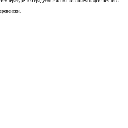
температуре 100 градусов с использованием подсолнечного
еревенски.