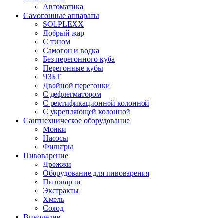
Автоматика
Самогонные аппараты
SOLPLEXX
Добрый жар
С тэном
Самогон и водка
Без перегонного куба
Перегонные кубы
ЧЗБТ
Двойной перегонки
С дефлегматором
С ректификационной колонной
С укрепляющей колонной
Сантнехническое оборудование
Мойки
Насосы
Фильтры
Пивоварение
Дрожжи
Оборудование для пивоварения
Пивоварни
Экстракты
Хмель
Солод
Виноделие