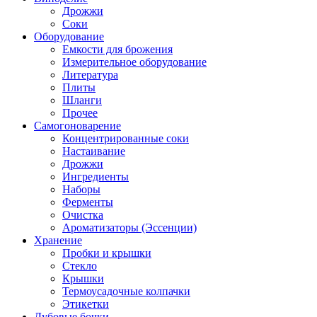
Дрожжи
Соки
Оборудование
Емкости для брожения
Измерительное оборудование
Литература
Плиты
Шланги
Прочее
Самогоноварение
Концентрированные соки
Настаивание
Дрожжи
Ингредиенты
Наборы
Ферменты
Очистка
Ароматизаторы (Эссенции)
Хранение
Пробки и крышки
Стекло
Крышки
Термоусадочные колпачки
Этикетки
Дубовые бочки