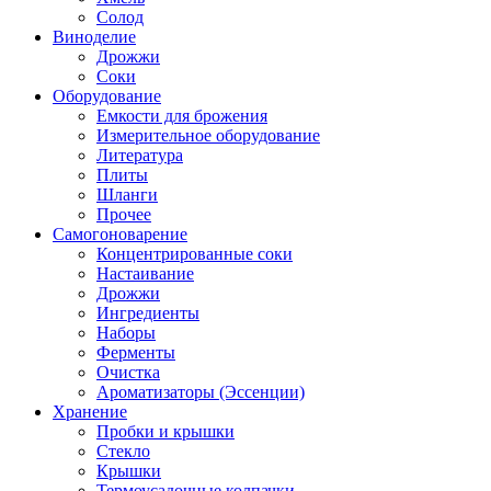
Солод
Виноделие
Дрожжи
Соки
Оборудование
Емкости для брожения
Измерительное оборудование
Литература
Плиты
Шланги
Прочее
Самогоноварение
Концентрированные соки
Настаивание
Дрожжи
Ингредиенты
Наборы
Ферменты
Очистка
Ароматизаторы (Эссенции)
Хранение
Пробки и крышки
Стекло
Крышки
Термоусадочные колпачки