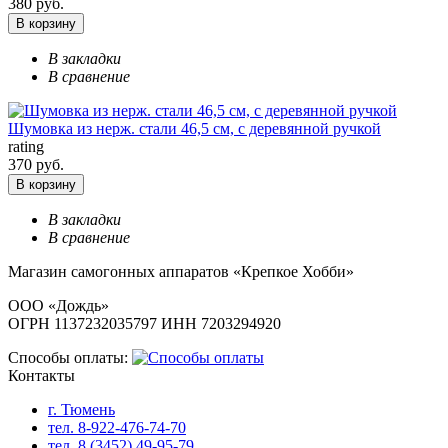
380 руб.
В корзину
В закладки
В сравнение
Шумовка из нерж. стали 46,5 см, с деревянной ручкой
rating
370 руб.
В корзину
В закладки
В сравнение
Магазин самогонных аппаратов «Крепкое Хобби»
ООО «Дождь»
ОГРН 1137232035797 ИНН 7203294920
Способы оплаты:
Контакты
г. Тюмень
тел. 8-922-476-74-70
тел. 8 (3452) 49-95-79