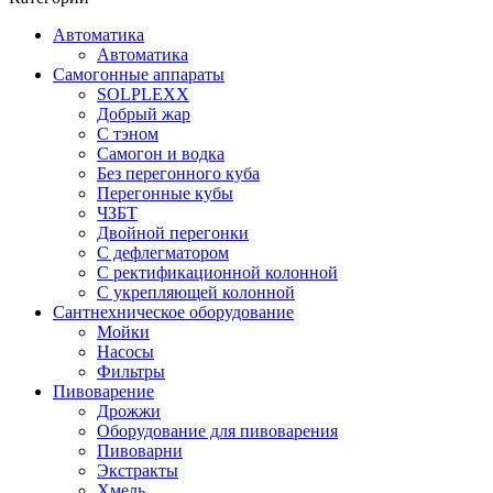
Автоматика
Автоматика
Самогонные аппараты
SOLPLEXX
Добрый жар
С тэном
Самогон и водка
Без перегонного куба
Перегонные кубы
ЧЗБТ
Двойной перегонки
С дефлегматором
С ректификационной колонной
С укрепляющей колонной
Сантнехническое оборудование
Мойки
Насосы
Фильтры
Пивоварение
Дрожжи
Оборудование для пивоварения
Пивоварни
Экстракты
Хмель