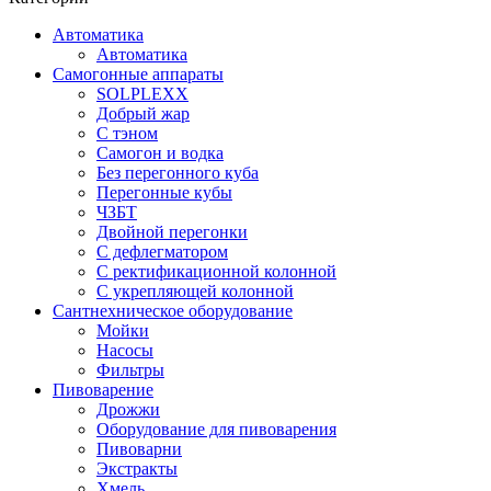
Автоматика
Автоматика
Самогонные аппараты
SOLPLEXX
Добрый жар
С тэном
Самогон и водка
Без перегонного куба
Перегонные кубы
ЧЗБТ
Двойной перегонки
С дефлегматором
С ректификационной колонной
С укрепляющей колонной
Сантнехническое оборудование
Мойки
Насосы
Фильтры
Пивоварение
Дрожжи
Оборудование для пивоварения
Пивоварни
Экстракты
Хмель