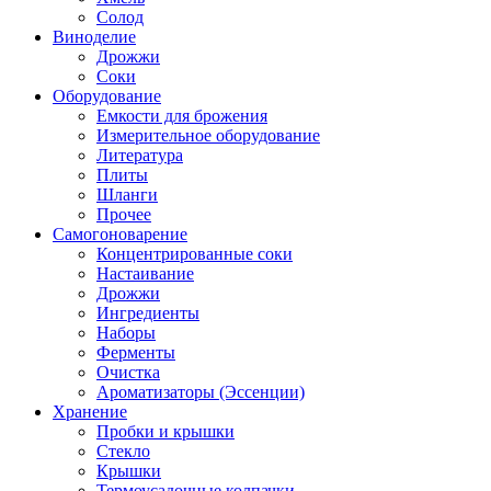
Солод
Виноделие
Дрожжи
Соки
Оборудование
Емкости для брожения
Измерительное оборудование
Литература
Плиты
Шланги
Прочее
Самогоноварение
Концентрированные соки
Настаивание
Дрожжи
Ингредиенты
Наборы
Ферменты
Очистка
Ароматизаторы (Эссенции)
Хранение
Пробки и крышки
Стекло
Крышки
Термоусадочные колпачки