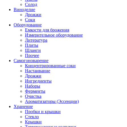
Солод
Виноделие
Дрожжи
Соки
Оборудование
Емкости для брожения
Измерительное оборудование
Литература
Плиты
Шланги
Прочее
Самогоноварение
Концентрированные соки
Настаивание
Дрожжи
Ингредиенты
Наборы
Ферменты
Очистка
Ароматизаторы (Эссенции)
Хранение
Пробки и крышки
Стекло
Крышки
Термоусадочные колпачки