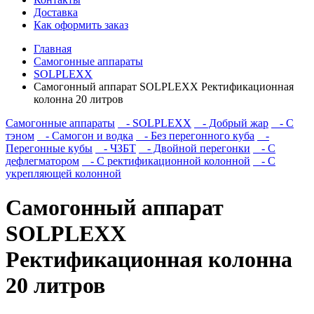
Доставка
Как оформить заказ
Главная
Самогонные аппараты
SOLPLEXX
Самогонный аппарат SOLPLEXX Ректификационная
колонна 20 литров
Самогонные аппараты
- SOLPLEXX
- Добрый жар
- С
тэном
- Самогон и водка
- Без перегонного куба
-
Перегонные кубы
- ЧЗБТ
- Двойной перегонки
- С
дефлегматором
- С ректификационной колонной
- С
укрепляющей колонной
Самогонный аппарат
SOLPLEXX
Ректификационная колонна
20 литров