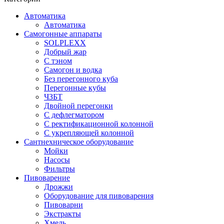
Автоматика
Автоматика
Самогонные аппараты
SOLPLEXX
Добрый жар
С тэном
Самогон и водка
Без перегонного куба
Перегонные кубы
ЧЗБТ
Двойной перегонки
С дефлегматором
С ректификационной колонной
С укрепляющей колонной
Сантнехническое оборудование
Мойки
Насосы
Фильтры
Пивоварение
Дрожжи
Оборудование для пивоварения
Пивоварни
Экстракты
Хмель