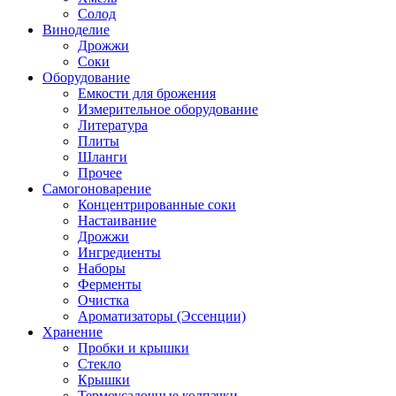
Солод
Виноделие
Дрожжи
Соки
Оборудование
Емкости для брожения
Измерительное оборудование
Литература
Плиты
Шланги
Прочее
Самогоноварение
Концентрированные соки
Настаивание
Дрожжи
Ингредиенты
Наборы
Ферменты
Очистка
Ароматизаторы (Эссенции)
Хранение
Пробки и крышки
Стекло
Крышки
Термоусадочные колпачки