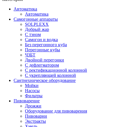
Автоматика
Автоматика
Самогонные аппараты
SOLPLEXX
Добрый жар
С тэном
Самогон и водка
Без перегонного куба
Перегонные кубы
ЧЗБТ
Двойной перегонки
С дефлегматором
С ректификационной колонной
С укрепляющей колонной
Сантнехническое оборудование
Мойки
Насосы
Фильтры
Пивоварение
Дрожжи
Оборудование для пивоварения
Пивоварни
Экстракты
Хмель