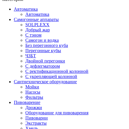
Автоматика
Автоматика
Самогонные аппараты
SOLPLEXX
Добрый жар
С тэном
Самогон и водка
Без перегонного куба
Перегонные кубы
ЧЗБТ
Двойной перегонки
С дефлегматором
С ректификационной колонной
С укрепляющей колонной
Сантнехническое оборудование
Мойки
Насосы
Фильтры
Пивоварение
Дрожжи
Оборудование для пивоварения
Пивоварни
Экстракты
Хмель