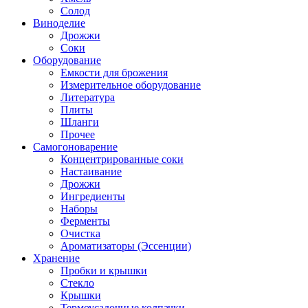
Солод
Виноделие
Дрожжи
Соки
Оборудование
Емкости для брожения
Измерительное оборудование
Литература
Плиты
Шланги
Прочее
Самогоноварение
Концентрированные соки
Настаивание
Дрожжи
Ингредиенты
Наборы
Ферменты
Очистка
Ароматизаторы (Эссенции)
Хранение
Пробки и крышки
Стекло
Крышки
Термоусадочные колпачки