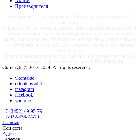
Акции
Производители
Внимание!
Информация на сайте не является публичной
офертой.
Обращаем Ваше внимание на то, что данный интернет-сайт
носит исключительно информационный характер и ни при
каких условиях не является публичной офертой, определяемой
положениями ч. 2 ст. 437 Гражданского кодекса Российской
Федерации.
Для получения подробной информации о стоимости товаров,
пожалуйста, обращайтесь по тел.
8-922-476-74-70
Copyright © 2018-2024. All rights reserved.
vkontakte
odnoklassniki
instagram
facebook
youtube
+7-(3452)-49-95-79
+7-922-476-74-70
Главная
Соц сети
Адреса
Телефон