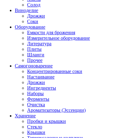
Солод
Виноделие
Дрожжи
Соки
Оборудование
Емкости для брожения
Измерительное оборудование
Литература
Плиты
Шланги
Прочее
Самогоноварение
Концентрированные соки
Настаивание
Дрожжи
Ингредиенты
Наборы
Ферменты
Очистка
Ароматизаторы (Эссенции)
Хранение
Пробки и крышки
Стекло
Крышки
Термоусадочные колпачки