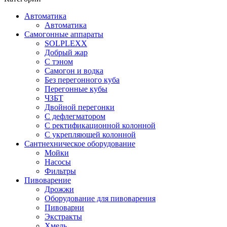
Автоматика
Автоматика
Самогонные аппараты
SOLPLEXX
Добрый жар
С тэном
Самогон и водка
Без перегонного куба
Перегонные кубы
ЧЗБТ
Двойной перегонки
С дефлегматором
С ректификационной колонной
С укрепляющей колонной
Сантнехническое оборудование
Мойки
Насосы
Фильтры
Пивоварение
Дрожжи
Оборудование для пивоварения
Пивоварни
Экстракты
Хмель