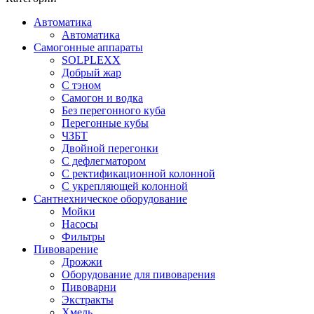
Автоматика
Автоматика
Самогонные аппараты
SOLPLEXX
Добрый жар
С тэном
Самогон и водка
Без перегонного куба
Перегонные кубы
ЧЗБТ
Двойной перегонки
С дефлегматором
С ректификационной колонной
С укрепляющей колонной
Сантнехническое оборудование
Мойки
Насосы
Фильтры
Пивоварение
Дрожжи
Оборудование для пивоварения
Пивоварни
Экстракты
Хмель