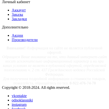
Личный кабинет
Аккаунт
Заказы
Закладки
Дополнительно
Акции
Производители
Внимание!
Информация на сайте не является публичной
офертой.
Обращаем Ваше внимание на то, что данный интернет-сайт
носит исключительно информационный характер и ни при
каких условиях не является публичной офертой, определяемой
положениями ч. 2 ст. 437 Гражданского кодекса Российской
Федерации.
Для получения подробной информации о стоимости товаров,
пожалуйста, обращайтесь по тел.
8-922-476-74-70
Copyright © 2018-2024. All rights reserved.
vkontakte
odnoklassniki
instagram
facebook