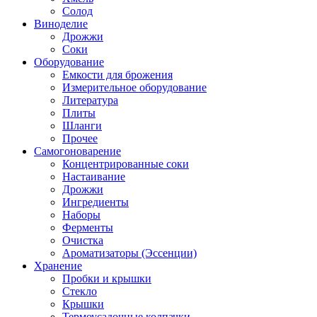
Солод
Виноделие
Дрожжи
Соки
Оборудование
Емкости для брожения
Измерительное оборудование
Литература
Плиты
Шланги
Прочее
Самогоноварение
Концентрированные соки
Настаивание
Дрожжи
Ингредиенты
Наборы
Ферменты
Очистка
Ароматизаторы (Эссенции)
Хранение
Пробки и крышки
Стекло
Крышки
Термоусадочные колпачки