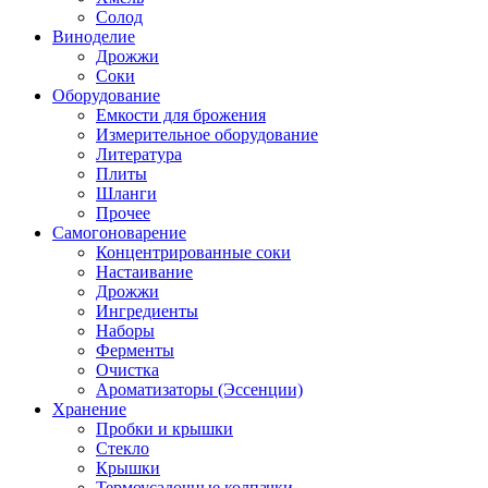
Солод
Виноделие
Дрожжи
Соки
Оборудование
Емкости для брожения
Измерительное оборудование
Литература
Плиты
Шланги
Прочее
Самогоноварение
Концентрированные соки
Настаивание
Дрожжи
Ингредиенты
Наборы
Ферменты
Очистка
Ароматизаторы (Эссенции)
Хранение
Пробки и крышки
Стекло
Крышки
Термоусадочные колпачки