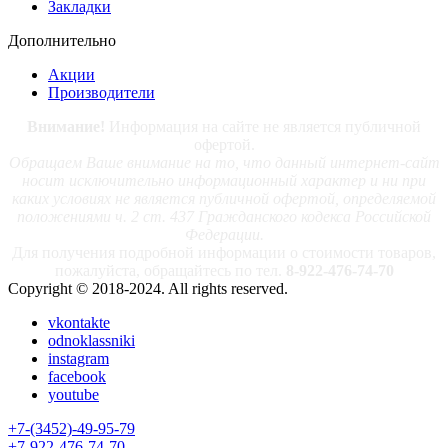
Закладки
Дополнительно
Акции
Производители
Внимание!
Информация на сайте не является публичной
офертой.
Обращаем Ваше внимание на то, что данный интернет-сайт
носит исключительно информационный характер и ни при
каких условиях не является публичной офертой, определяемой
положениями ч. 2 ст. 437 Гражданского кодекса Российской
Федерации.
Для получения подробной информации о стоимости товаров,
пожалуйста, обращайтесь по тел.
8-922-476-74-70
Copyright © 2018-2024. All rights reserved.
vkontakte
odnoklassniki
instagram
facebook
youtube
+7-(3452)-49-95-79
+7-922-476-74-70