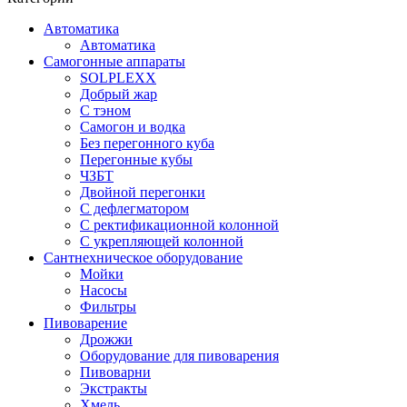
Автоматика
Автоматика
Самогонные аппараты
SOLPLEXX
Добрый жар
С тэном
Самогон и водка
Без перегонного куба
Перегонные кубы
ЧЗБТ
Двойной перегонки
С дефлегматором
С ректификационной колонной
С укрепляющей колонной
Сантнехническое оборудование
Мойки
Насосы
Фильтры
Пивоварение
Дрожжи
Оборудование для пивоварения
Пивоварни
Экстракты
Хмель