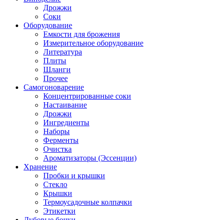
Дрожжи
Соки
Оборудование
Емкости для брожения
Измерительное оборудование
Литература
Плиты
Шланги
Прочее
Самогоноварение
Концентрированные соки
Настаивание
Дрожжи
Ингредиенты
Наборы
Ферменты
Очистка
Ароматизаторы (Эссенции)
Хранение
Пробки и крышки
Стекло
Крышки
Термоусадочные колпачки
Этикетки
Дубовые бочки