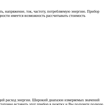
ь, напряжение, ток, частоту, потребляемую энергию. Прибор
щности имеется возможность рассчитывать стоимость
щий расход энергии. Широкий диапазон измеряемых значений
таточно вставить этот прибор в розетку и Вы получите полную