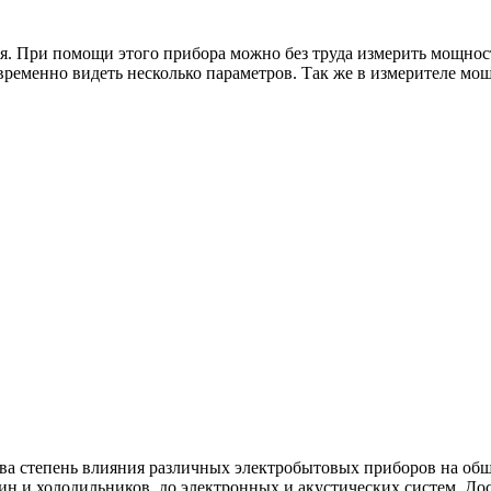
. При помощи этого прибора можно без труда измерить мощност
ременно видеть несколько параметров. Так же в измерителе мо
ова степень влияния различных электробытовых приборов на об
ин и холодильников, до электронных и акустических систем. Дос