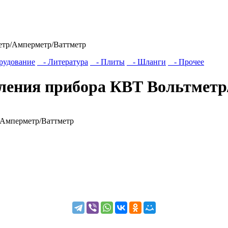
етр/Амперметр/Ваттметр
рудование
- Литература
- Плиты
- Шланги
- Прочее
ления прибора КВТ Вольтмет