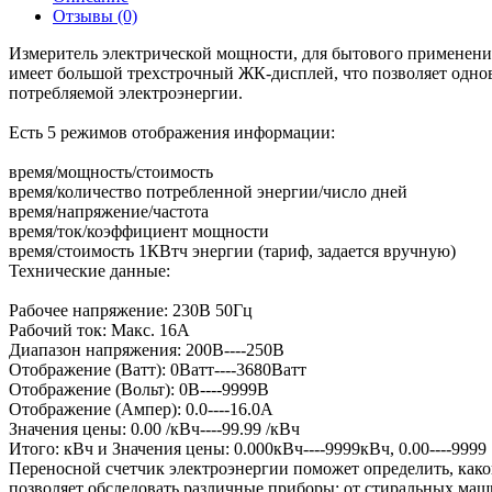
Отзывы (0)
Измеритель электрической мощности, для бытового применения
имеет большой трехстрочный ЖК-дисплей, что позволяет однов
потребляемой электроэнергии.
Есть 5 режимов отображения информации:
время/мощность/стоимость
время/количество потребленной энергии/число дней
время/напряжение/частота
время/ток/коэффициент мощности
время/стоимость 1КВтч энергии (тариф, задается вручную)
Технические данные:
Рабочее напряжение: 230В 50Гц
Рабочий ток: Макс. 16A
Диапазон напряжения: 200В----250В
Отображение (Ватт): 0Ватт----3680Ватт
Отображение (Вольт): 0В----9999В
Отображение (Ампер): 0.0----16.0А
Значения цены: 0.00 /кВч----99.99 /кВч
Итого: кВч и Значения цены: 0.000кВч----9999кВч, 0.00----9999
Переносной счетчик электроэнергии поможет определить, как
позволяет обследовать различные приборы: от стиральных маш