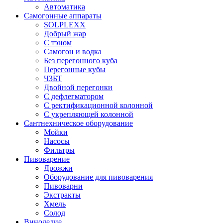
Автоматика
Самогонные аппараты
SOLPLEXX
Добрый жар
С тэном
Самогон и водка
Без перегонного куба
Перегонные кубы
ЧЗБТ
Двойной перегонки
С дефлегматором
С ректификационной колонной
С укрепляющей колонной
Сантнехническое оборудование
Мойки
Насосы
Фильтры
Пивоварение
Дрожжи
Оборудование для пивоварения
Пивоварни
Экстракты
Хмель
Солод
Виноделие