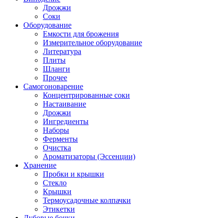
Дрожжи
Соки
Оборудование
Емкости для брожения
Измерительное оборудование
Литература
Плиты
Шланги
Прочее
Самогоноварение
Концентрированные соки
Настаивание
Дрожжи
Ингредиенты
Наборы
Ферменты
Очистка
Ароматизаторы (Эссенции)
Хранение
Пробки и крышки
Стекло
Крышки
Термоусадочные колпачки
Этикетки
Дубовые бочки