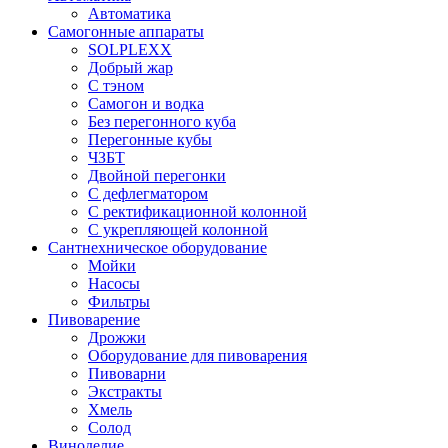
Автоматика
Самогонные аппараты
SOLPLEXX
Добрый жар
С тэном
Самогон и водка
Без перегонного куба
Перегонные кубы
ЧЗБТ
Двойной перегонки
С дефлегматором
С ректификационной колонной
С укрепляющей колонной
Сантнехническое оборудование
Мойки
Насосы
Фильтры
Пивоварение
Дрожжи
Оборудование для пивоварения
Пивоварни
Экстракты
Хмель
Солод
Виноделие