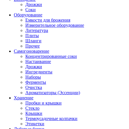
Дрожжи
Соки
Оборудование
Емкости для брожения
Измерительное оборудование
Литература
Плиты
Шланги
Прочее
Самогоноварение
Концентрированные соки
Настаивание
Дрожжи
Ингредиенты
Наборы
Ферменты
Очистка
Ароматизаторы (Эссенции)
Хранение
Пробки и крышки
Стекло
Крышки
Термоусадочные колпачки
Этикетки
Дубовые бочки