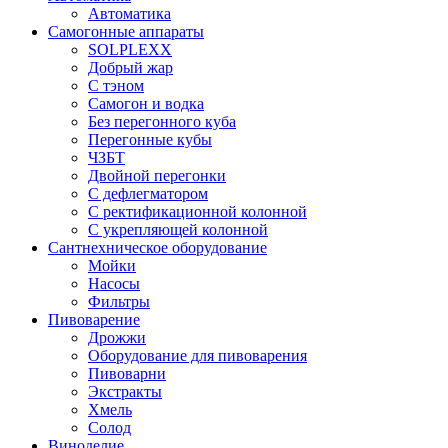
Автоматика
Самогонные аппараты
SOLPLEXX
Добрый жар
С тэном
Самогон и водка
Без перегонного куба
Перегонные кубы
ЧЗБТ
Двойной перегонки
С дефлегматором
С ректификационной колонной
С укрепляющей колонной
Сантнехническое оборудование
Мойки
Насосы
Фильтры
Пивоварение
Дрожжи
Оборудование для пивоварения
Пивоварни
Экстракты
Хмель
Солод
Виноделие