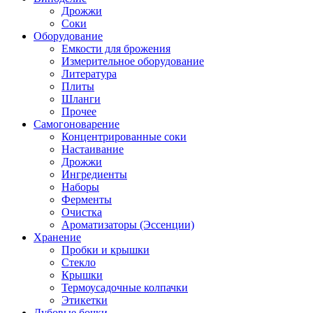
Дрожжи
Соки
Оборудование
Емкости для брожения
Измерительное оборудование
Литература
Плиты
Шланги
Прочее
Самогоноварение
Концентрированные соки
Настаивание
Дрожжи
Ингредиенты
Наборы
Ферменты
Очистка
Ароматизаторы (Эссенции)
Хранение
Пробки и крышки
Стекло
Крышки
Термоусадочные колпачки
Этикетки
Дубовые бочки