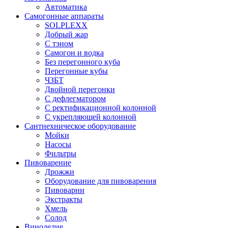
Автоматика
Самогонные аппараты
SOLPLEXX
Добрый жар
С тэном
Самогон и водка
Без перегонного куба
Перегонные кубы
ЧЗБТ
Двойной перегонки
С дефлегматором
С ректификационной колонной
С укрепляющей колонной
Сантнехническое оборудование
Мойки
Насосы
Фильтры
Пивоварение
Дрожжи
Оборудование для пивоварения
Пивоварни
Экстракты
Хмель
Солод
Виноделие