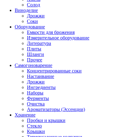
Солод
Виноделие
Дрожжи
Соки
Оборудование
Емкости для брожения
Измерительное оборудование
Литература
Плиты
Шланги
Прочее
Самогоноварение
Концентрированные соки
Настаивание
Дрожжи
Ингредиенты
Наборы
Ферменты
Очистка
Ароматизаторы (Эссенции)
Хранение
Пробки и крышки
Стекло
Крышки
Термоусадочные колпачки