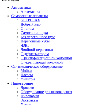
Автоматика
Автоматика
Самогонные аппараты
SOLPLEXX
Добрый жар
С тэном
Самогон и водка
Без перегонного куба
Перегонные кубы
ЧЗБТ
Двойной перегонки
С дефлегматором
С ректификационной колонной
С укрепляющей колонной
Сантнехническое оборудование
Мойки
Насосы
Фильтры
Пивоварение
Дрожжи
Оборудование для пивоварения
Пивоварни
Экстракты
Хмель