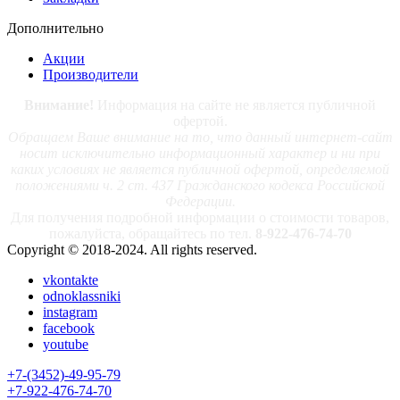
Дополнительно
Акции
Производители
Внимание!
Информация на сайте не является публичной
офертой.
Обращаем Ваше внимание на то, что данный интернет-сайт
носит исключительно информационный характер и ни при
каких условиях не является публичной офертой, определяемой
положениями ч. 2 ст. 437 Гражданского кодекса Российской
Федерации.
Для получения подробной информации о стоимости товаров,
пожалуйста, обращайтесь по тел.
8-922-476-74-70
Copyright © 2018-2024. All rights reserved.
vkontakte
odnoklassniki
instagram
facebook
youtube
+7-(3452)-49-95-79
+7-922-476-74-70