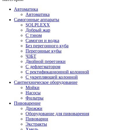
Автоматика
Автоматика
Самогонные аппараты
SOLPLEXX
Добрый жар
С тэном
Самогон и водка
Без перегонного куба
Перегонные кубы
ЧЗБТ
Двойной перегонки
С дефлегматором
С ректификационной колонной
С укрепляющей колонной
Сантнехническое оборудование
Мойки
Насосы
Фильтры
Пивоварение
Дрожжи
Оборудование для пивоварения
Пивоварни
Экстракты
Хмель