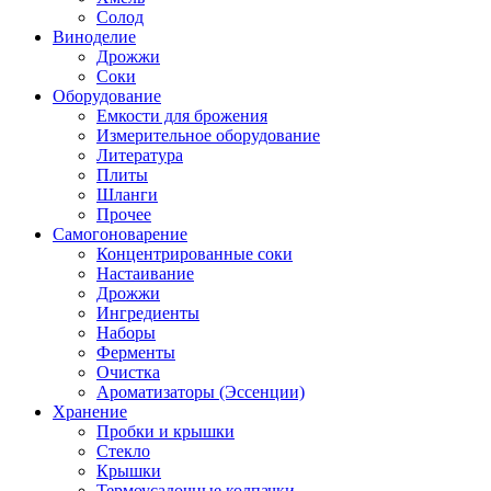
Солод
Виноделие
Дрожжи
Соки
Оборудование
Емкости для брожения
Измерительное оборудование
Литература
Плиты
Шланги
Прочее
Самогоноварение
Концентрированные соки
Настаивание
Дрожжи
Ингредиенты
Наборы
Ферменты
Очистка
Ароматизаторы (Эссенции)
Хранение
Пробки и крышки
Стекло
Крышки
Термоусадочные колпачки