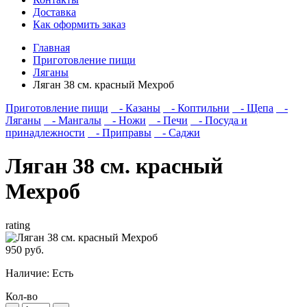
Доставка
Как оформить заказ
Главная
Приготовление пищи
Ляганы
Ляган 38 см. красный Мехроб
Приготовление пищи
- Казаны
- Коптильни
- Щепа
-
Ляганы
- Мангалы
- Ножи
- Печи
- Посуда и
принадлежности
- Приправы
- Саджи
Ляган 38 см. красный
Мехроб
rating
950 руб.
Наличие:
Есть
Кол-во