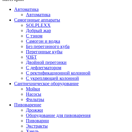
Автоматика
Автоматика
Самогонные аппараты
SOLPLEXX
Добрый жар
С тэном
Самогон и водка
Без перегонного куба
Перегонные кубы
ЧЗБТ
Двойной перегонки
С дефлегматором
С ректификационной колонной
С укрепляющей колонной
Сантнехническое оборудование
Мойки
Насосы
Фильтры
Пивоварение
Дрожжи
Оборудование для пивоварения
Пивоварни
Экстракты
Хмель