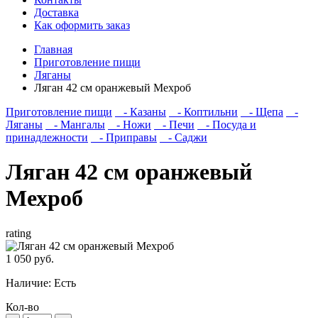
Доставка
Как оформить заказ
Главная
Приготовление пищи
Ляганы
Ляган 42 см оранжевый Мехроб
Приготовление пищи
- Казаны
- Коптильни
- Щепа
-
Ляганы
- Мангалы
- Ножи
- Печи
- Посуда и
принадлежности
- Приправы
- Саджи
Ляган 42 см оранжевый
Мехроб
rating
1 050 руб.
Наличие:
Есть
Кол-во