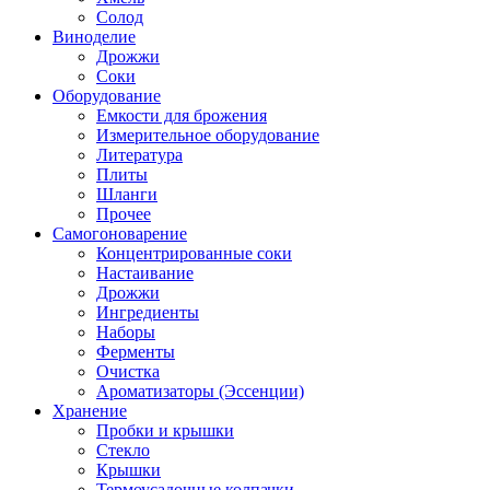
Солод
Виноделие
Дрожжи
Соки
Оборудование
Емкости для брожения
Измерительное оборудование
Литература
Плиты
Шланги
Прочее
Самогоноварение
Концентрированные соки
Настаивание
Дрожжи
Ингредиенты
Наборы
Ферменты
Очистка
Ароматизаторы (Эссенции)
Хранение
Пробки и крышки
Стекло
Крышки
Термоусадочные колпачки