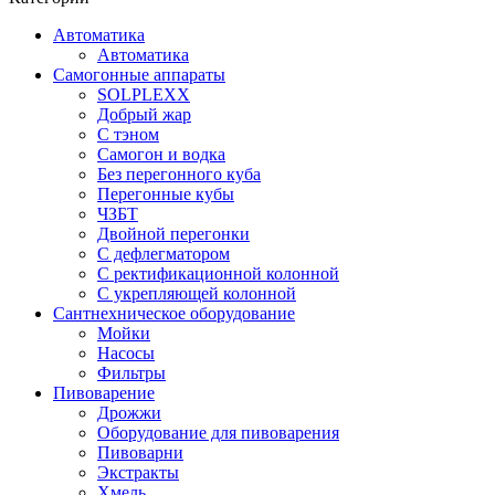
Автоматика
Автоматика
Самогонные аппараты
SOLPLEXX
Добрый жар
С тэном
Самогон и водка
Без перегонного куба
Перегонные кубы
ЧЗБТ
Двойной перегонки
С дефлегматором
С ректификационной колонной
С укрепляющей колонной
Сантнехническое оборудование
Мойки
Насосы
Фильтры
Пивоварение
Дрожжи
Оборудование для пивоварения
Пивоварни
Экстракты
Хмель