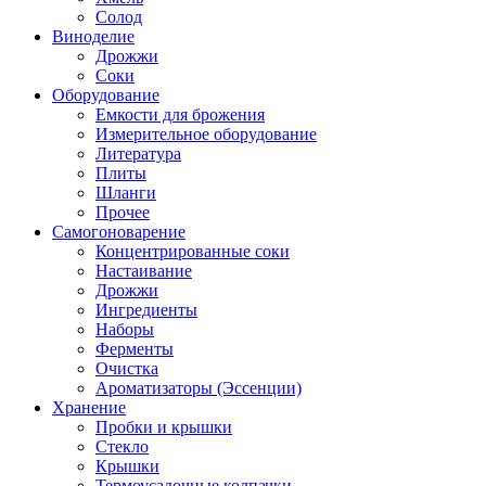
Солод
Виноделие
Дрожжи
Соки
Оборудование
Емкости для брожения
Измерительное оборудование
Литература
Плиты
Шланги
Прочее
Самогоноварение
Концентрированные соки
Настаивание
Дрожжи
Ингредиенты
Наборы
Ферменты
Очистка
Ароматизаторы (Эссенции)
Хранение
Пробки и крышки
Стекло
Крышки
Термоусадочные колпачки